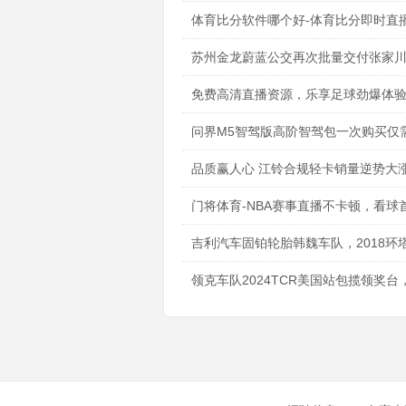
体育比分软件哪个好-体育比分即时直播
苏州金龙蔚蓝公交再次批量交付张家
免费高清直播资源，乐享足球劲爆体验
问界M5智驾版高阶智驾包一次购买仅需1
品质赢人心 江铃合规轻卡销量逆势大涨
门将体育-NBA赛事直播不卡顿，看球首选
吉利汽车固铂轮胎韩魏车队，2018环
领克车队2024TCR美国站包揽领奖