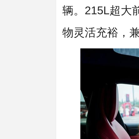
辆。215L超大
物灵活充裕，