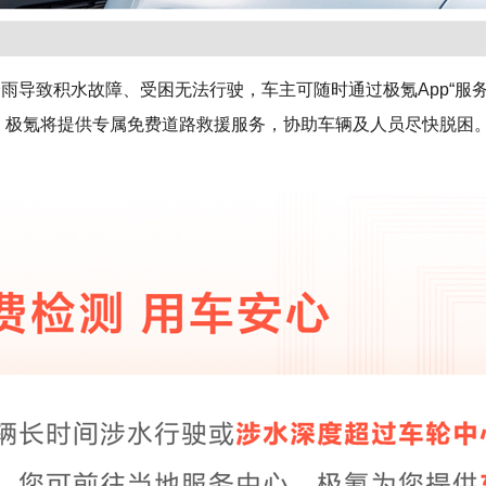
雨导致积水故障、受困无法行驶，车主可随时通过极氪App“服务-
36求助。极氪将提供专属免费道路救援服务，协助车辆及人员尽快脱