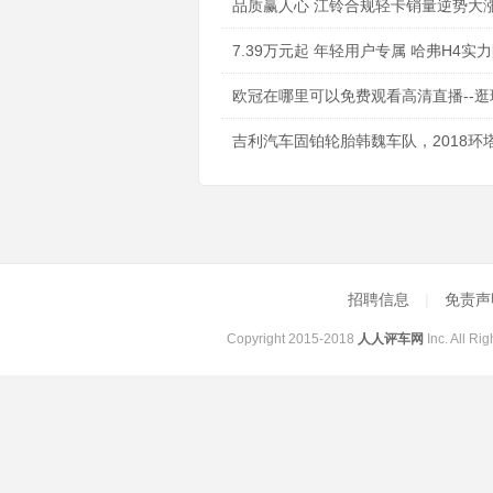
品质赢人心 江铃合规轻卡销量逆势大涨
7.39万元起 年轻用户专属 哈弗H4实
欧冠在哪里可以免费观看高清直播--逛
吉利汽车固铂轮胎韩魏车队，2018环
招聘信息
|
免责
Copyright 2015-2018
人人评车网
Inc. All R