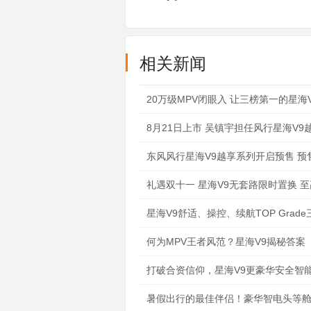
相关新闻
20万级MPV闭眼入 让三榜第一的星海
8月21日上市 吴镇宇担任风行星海V
东风风行星海V9越享系列开启预售 预售
礼遇双十一 星海V9无套路限时置换 
星海V9舒适、操控、续航TOP Grad
何为MPV王者风范？星海V9揭秘答案
打破合资信仰，星海V9更豪华安全智
暑假出行的最佳伴侣！豪华智电头等舱