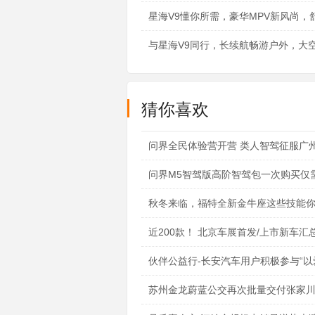
星海V9懂你所需，豪华MPV新风尚，
与星海V9同行，长续航畅游户外，大
猜你喜欢
问界全民体验营开营 类人智驾征服广
问界M5智驾版高阶智驾包一次购买仅需1
秋冬来临，福特全新金牛座这些技能
近200款！ 北京车展首发/上市新车汇
伙伴公益行-长安汽车用户积极参与“以
苏州金龙蔚蓝公交再次批量交付张家